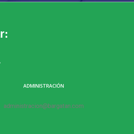
r:
1
ADMINISTRACIÓN
administracion@
bargatan.com