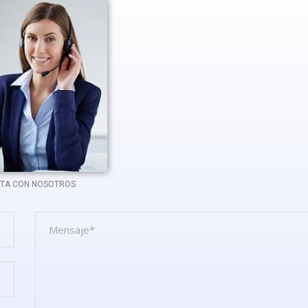
Horario
Lunes – De
Martes – D
Miércoles – 
Jueves – D
Viernes – D
Sábado – 
Domingo – 
TA CON NOSOTROS