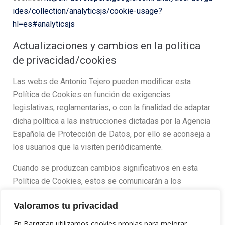
ides/collection/analyticsjs/cookie-usage?
hl=es#analyticsjs
Actualizaciones y cambios en la política
de privacidad/cookies
Las webs de Antonio Tejero pueden modificar esta
Política de Cookies en función de exigencias
legislativas, reglamentarias, o con la finalidad de adaptar
dicha política a las instrucciones dictadas por la Agencia
Española de Protección de Datos, por ello se aconseja a
los usuarios que la visiten periódicamente.
Cuando se produzcan cambios significativos en esta
Política de Cookies, estos se comunicarán a los
usuarios bien mediante la web o a través de correo
Valoramos tu privacidad
electrónico a los usuarios registrados.
En Bargatan utilizamos cookies propias para mejorar